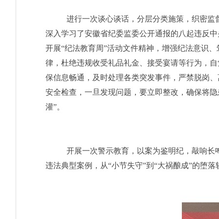
进行一次谈心谈话，
分层分类施策，织密监
深入学习了安徽省纪委监委公开通报的八起违反中
开展
“
纪
法教育周
”
活动文件精神，
增强纪法意识、
律，杜绝违规收受礼品礼金、接受宴请等行为，
自
保信息畅通，及时处理各类突发事件
，
严禁脱岗、
安全检查，一旦发现问题，要立即整改，确保将隐
灌
”
。
开展一次警示教育，以案为鉴明纪，敲响长鸣
违法典型案例，从
“小节失守”到“大祸酿成”的堕