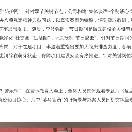
督
“
防护网
”，
针对双节关键节点，公司构建
“
集体谈话
+个别谈心
”
央八项规定精神典型问题，以真实案例为镜鉴，深刻汲取教训，
筑牢思想堤坝
。
随后，
李波
强调
：
节日期间是廉政建设的关键节
觉净化
“社交圈”“生活圈”
，
坚决抵制
“节日腐败”。针对节日期
离岗。对于在建项目，
李波
着重指出要加大隐患排查力度
，
各项
患消除在萌芽状态，保障项目建设安全有序推进。
针对关键岗位
“警示钟”，
在警示教育大会上，全体人员集体观看专题片《反
落轨迹触目惊心。片中"落马官员
”的忏悔录与办案人员剖析交织呈